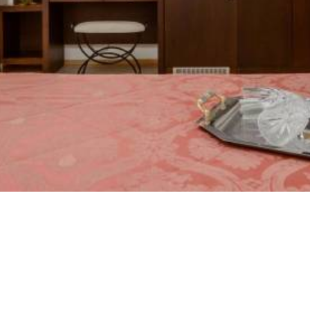
Superior Suite
Παροχές ξενοδοχείου
Εξωτερική πισίνα με υδρομασάζ
Παιδική πισίνα
Μπαρ
Γρήγορος έλεγχος εισόδου / εξόδου
Πολύγλωσσο προσωπικό και υπηρεσίες
γραμματειακής υποστήριξης